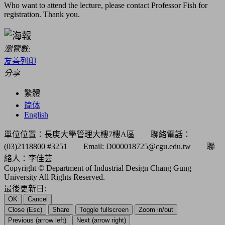
Who want to attend the lecture, please contact Professor Fish for
registration. Thank you.
瀏覽數:
友善列印
分享
繁體
简体
English
單位位置：長庚大學管理大樓7樓A區 聯絡電話：
(03)2118800 #3251 Email: D000018725@cgu.edu.tw 聯
絡人：李佳芸
Copyright © Department of Industrial Design Chang Gung
University All Rights Reserved.
最後更新日:
OK
Cancel
Close (Esc)
Share
Toggle fullscreen
Zoom in/out
Previous (arrow left)
Next (arrow right)